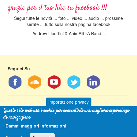
grazie per il tuo like su facebook !!!
Segui tutte le novità ... foto ... video ... audio ... prossime
serate ... tutto sulla nostra pagina facebook
Andrew Libertini & AnimAlibrA Band...
Seguici Su
Importazione privacy
Questo sito web usa i cookie per consentirti una migliore espereinza
Andrew Libertini
- tel 349 593 2997 - email
info@andrewlibertini.it
di navigazione
[Cookies Policy]
Dammi maggiori informazioni
Sito web realizzato da
Syn Labs