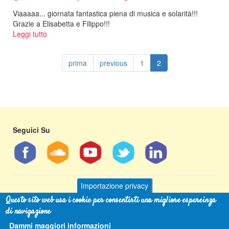
AnimAlibrA
Viaaaaa... giornata fantastica piena di musica e solarità!!!
Band
Grazie a Elisabetta e Filippo!!!
Leggi tutto
su
Castello
di
prima
previous
1
2
Pavone
Canavese
Seguici Su
Importazione privacy
Questo sito web usa i cookie per consentirti una migliore espereinza
Andrew Libertini
- tel 349 593 2997 - email
info@andrewlibertini.it
di navigazione
[Cookies Policy]
Dammi maggiori informazioni