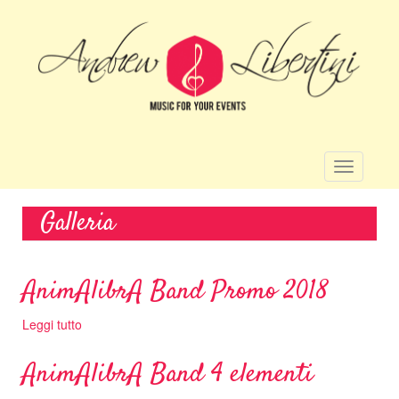
Salta
al
contenuto
principale
Toggle
navigatio
Galleria
AnimAlibrA Band Promo 2018
Leggi tutto
su
AnimAlibrA
Band
AnimAlibrA Band 4 elementi
Promo
2018