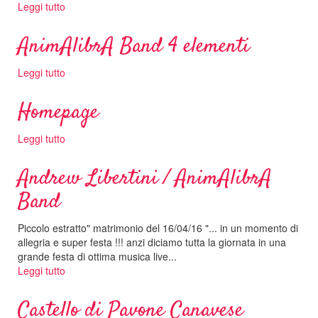
Leggi tutto
su
AnimAlibrA
Band
AnimAlibrA Band 4 elementi
4
elementi
Leggi tutto
su
AnimAlibrA
Band
Homepage
4
elementi
Leggi tutto
su
Homepage
Andrew Libertini / AnimAlibrA
Band
Piccolo estratto" matrimonio del 16/04/16 "... in un momento di
allegria e super festa !!! anzi diciamo tutta la giornata in una
grande festa di ottima musica live...
Leggi tutto
su
Andrew
Libertini
Castello di Pavone Canavese
/