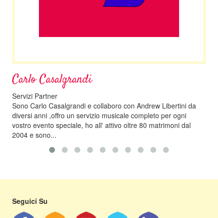
Carlo Casalgrandi
On
Servizi Partner
Altr
Sono Carlo Casalgrandi e collaboro con Andrew Libertini da
Dopo
diversi anni ,offro un servizio musicale completo per ogni
musi
vostro evento speciale, ho all' attivo oltre 80 matrimoni dal
chit
2004 e sono...
ries
Seguici Su