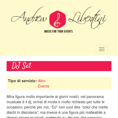
Salta
al
contenuto
principale
Toggle
navigatio
DJ Set
Tipo di servizio:
Altro
Events
Altra figura molto importante ai giorni nostri, nel panorama
musicale è il dj, ormai di moda e molto richiesto per tutte le
occasioni, perchè per noi, “DJ” non vuol dire “colui che mette
dischi in discoteca”; ma invece è una figura più malleabile a
diversi generi musicali, mettendo su dei mix che possono