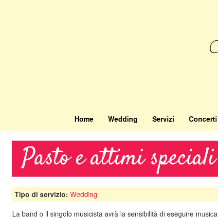
Salta
al
contenuto
principale
Home
Wedding
Servizi
Concerti
Pasto e attimi speciali
Tipo di servizio:
Wedding
La band o il singolo musicista avrà la sensibilità di eseguire musica 