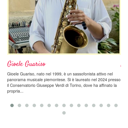
Gioele Guariso
Na
Gioele Guariso, nato nel 1999, è un sassofonista attivo nel
Nata
panorama musicale piemontese. Si è laureato nel 2024 presso
cin
il Conservatorio Giuseppe Verdi di Torino, dove ha affinato la
Con
propria...
cons