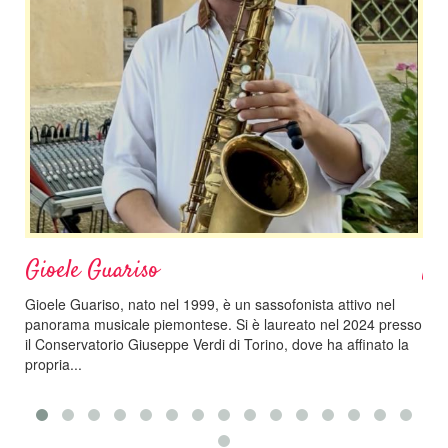
Gioele Guariso
Na
Gioele Guariso, nato nel 1999, è un sassofonista attivo nel
Nata
panorama musicale piemontese. Si è laureato nel 2024 presso
cin
il Conservatorio Giuseppe Verdi di Torino, dove ha affinato la
Con
propria...
cons