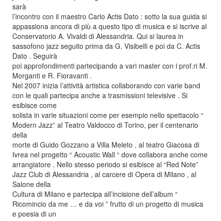
sarà
l’incontro con il maestro Carlo Actis Dato : sotto la sua guida si
appassiona ancora di più a questo tipo di musica e si iscrive al
Conservatorio A. Vivaldi di Alessandria. Qui si laurea in
sassofono jazz seguito prima da G. Visibelli e poi da C. Actis
Dato . Seguirà
poi approfondimenti partecipando a vari master con i prof.ri M.
Morganti e R. Fioravanti .
Nel 2007 inizia l’attività artistica collaborando con varie band
con le quali partecipa anche a trasmissioni televisive . Si
esibisce come
solista in varie situazioni come per esempio nello spettacolo “
Modern Jazz” al Teatro Valdocco di Torino, per il centenario
della
morte di Guido Gozzano a Villa Meleto , al teatro Giacosa di
Ivrea nel progetto “ Acoustic Wall “ dove collabora anche come
arrangiatore . Nello stesso periodo si esibisce al “Red Note”
Jazz Club di Alessandria , al carcere di Opera di Milano , al
Salone della
Cultura di Milano e partecipa all’incisione dell’album “
Ricomincio da me … e da voi ” frutto di un progetto di musica
e poesia di un