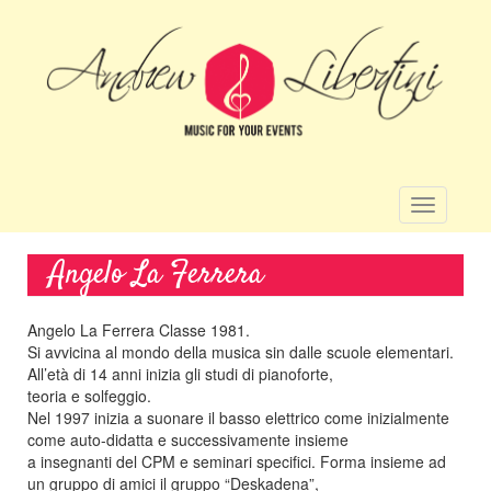
Salta
al
contenuto
principale
Toggle
navigatio
Angelo La Ferrera
Angelo La Ferrera Classe 1981.
Si avvicina al mondo della musica sin dalle scuole elementari.
All’età di 14 anni inizia gli studi di pianoforte,
teoria e solfeggio.
Nel 1997 inizia a suonare il basso elettrico come inizialmente
come auto-didatta e successivamente insieme
a insegnanti del CPM e seminari specifici. Forma insieme ad
un gruppo di amici il gruppo “Deskadena”,