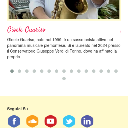
Gioele Guariso
Na
Gioele Guariso, nato nel 1999, è un sassofonista attivo nel
Nata
panorama musicale piemontese. Si è laureato nel 2024 presso
cin
il Conservatorio Giuseppe Verdi di Torino, dove ha affinato la
Con
propria...
cons
Seguici Su